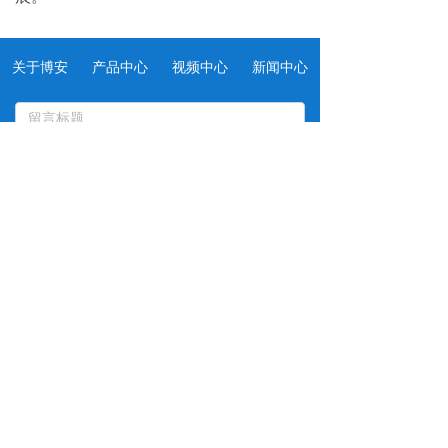
关于博安
产品中心
视频中心
新闻中心
提交
销售电话：
0311-85370833
手      机：
13933009800
邮      箱：
boane@126.com
地      址：
石家庄高新区海河道21号